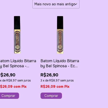
atom Líquido Bitarra
Batom Líquido Bitarra
y Bel Spinosa -
by Bel Spinosa - Eco
intonia Perfeita 4g
da Paixão 4g
R$26,90
R$26,90
x
de
R$8,97
sem juros
3
x
de
R$8,97
sem juros
$26,09
com
Pix
R$26,09
com
Pix