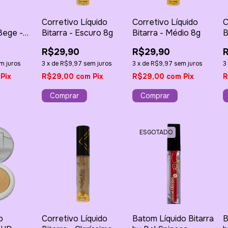
Corretivo Líquido
Corretivo Líquido
C
Bege -
Bitarra - Escuro 8g
Bitarra - Médio 8g
B
R$29,90
R$29,90
m juros
3
x
de
R$9,97
sem juros
3
x
de
R$9,97
sem juros
3
Pix
R$29,00
com
Pix
R$29,00
com
Pix
R
ESGOTADO
o
Corretivo Líquido
Batom Líquido Bitarra
B