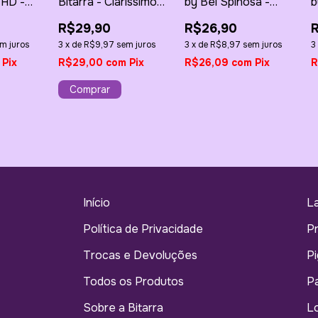
 HD -
Bitarra - Claríssimo
by Bel Spinosa -
b
1g
8g
Beijo da Bel 4g
R
R$29,90
R$26,90
L
m juros
3
x
de
R$9,97
sem juros
3
x
de
R$8,97
sem juros
3
Pix
R$29,00
com
Pix
R$26,09
com
Pix
R
Início
L
Política de Privacidade
P
Trocas e Devoluções
Pi
Todos os Produtos
Pa
Sobre a Bitarra
Lo