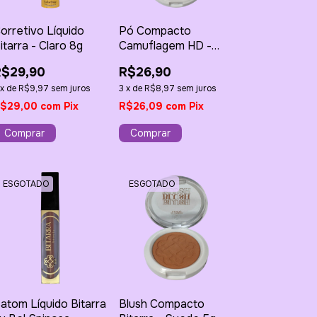
orretivo Líquido
Pó Compacto
itarra - Claro 8g
Camuflagem HD -
Taupe 11g
R$29,90
R$26,90
x
de
R$9,97
sem juros
3
x
de
R$8,97
sem juros
$29,00
com
Pix
R$26,09
com
Pix
ESGOTADO
ESGOTADO
atom Líquido Bitarra
Blush Compacto