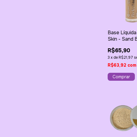
Base Líquida
Skin - Sand 
30ml
R$65,90
3
x
de
R$21,97
s
R$63,92
com