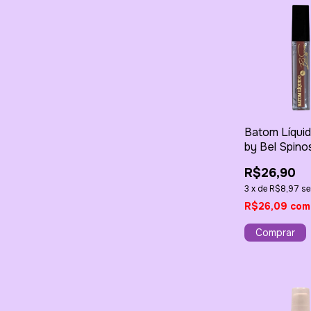
Batom Líquid
by Bel Spino
Cor do Som 
R$26,90
3
x
de
R$8,97
se
R$26,09
com