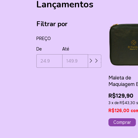
Lançamentos
Filtrar por
PREÇO
De
Até
Maleta de
Maquiagem B
Beauty
R$129,90
3
x
de
R$43,30
R$126,00
co