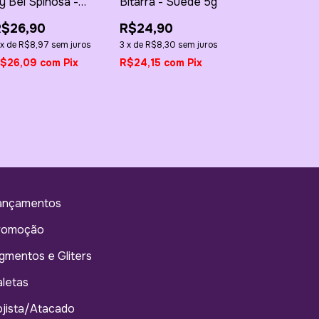
y Bel Spinosa -
Bitarra - Suede 5g
iquezinha de My
R$26,90
R$24,90
ife 4g
x
de
R$8,97
sem juros
3
x
de
R$8,30
sem juros
$26,09
com
Pix
R$24,15
com
Pix
ançamentos
romoção
gmentos e Gliters
letas
jista/Atacado