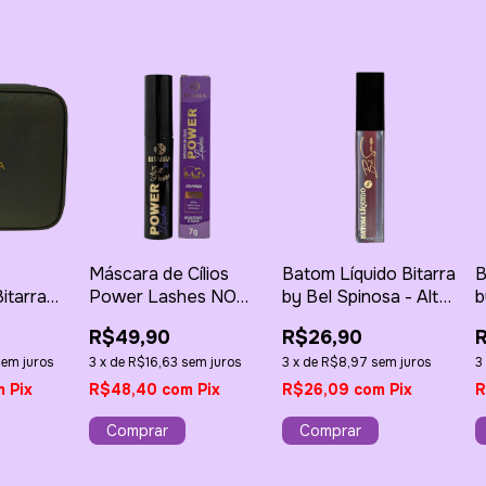
Máscara de Cílios
Batom Líquido Bitarra
B
itarra
Power Lashes NO
by Bel Spinosa - Alta
b
Panda Bitarra by Gill
Frequência 4g
S
R$49,90
R$26,90
Pereira
sem juros
3
x
de
R$16,63
sem juros
3
x
de
R$8,97
sem juros
3
m
Pix
R$48,40
com
Pix
R$26,09
com
Pix
R