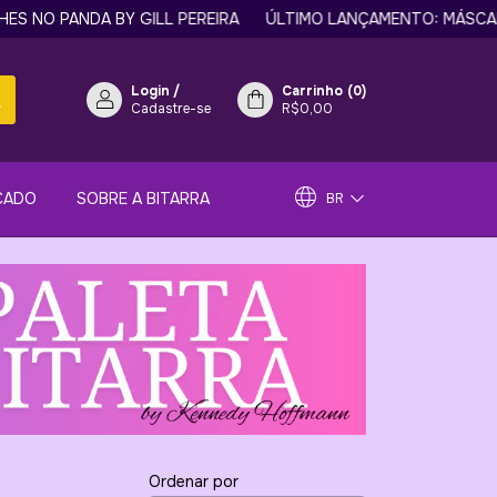
 PANDA BY GILL PEREIRA
ÚLTIMO LANÇAMENTO: MÁSCARA DE 
Login
/
Carrinho
(
0
)
Cadastre-se
R$0,00
CADO
SOBRE A BITARRA
BR
Ordenar por