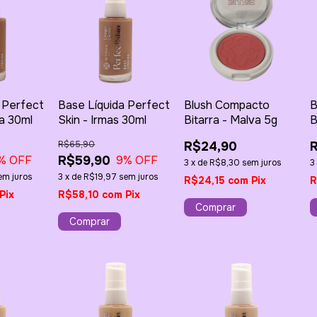
 Perfect
Base Líquida Perfect
Blush Compacto
B
ia 30ml
Skin - Irmas 30ml
Bitarra - Malva 5g
B
R$65,90
R$24,90
R$59,90
% OFF
9
% OFF
3
x
de
R$8,30
sem juros
3
em juros
3
x
de
R$19,97
sem juros
R$24,15
com
Pix
R
Pix
R$58,10
com
Pix