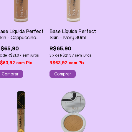
ase Líquida Perfect
Base Líquida Perfect
kin - Cappuccino
Skin - Ivory 30ml
0ml
R$65,90
R$65,90
x
de
R$21,97
sem juros
3
x
de
R$21,97
sem juros
$63,92
com
Pix
R$63,92
com
Pix