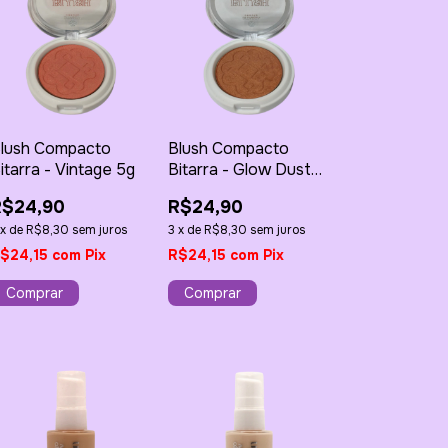
lush Compacto
Blush Compacto
itarra - Vintage 5g
Bitarra - Glow Dust
5g
R$24,90
R$24,90
x
de
R$8,30
sem juros
3
x
de
R$8,30
sem juros
$24,15
com
Pix
R$24,15
com
Pix