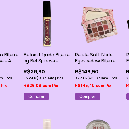
o Bitarra
Batom Líquido Bitarra
Paleta Soft Nude
P
sa - A
by Bel Spinosa -
Eyeshadow Bitarra
E
4g
Conexão de Amor 4g
by Kennedy
b
R$26,90
R$149,90
Hoffmann
H
m juros
3
x
de
R$8,97
sem juros
3
x
de
R$49,97
sem juros
3
Pix
R$26,09
com
Pix
R$145,40
com
Pix
R