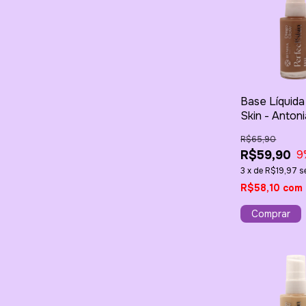
Base Líquida
Skin - Anton
R$65,90
R$59,90
9
3
x
de
R$19,97
s
R$58,10
com