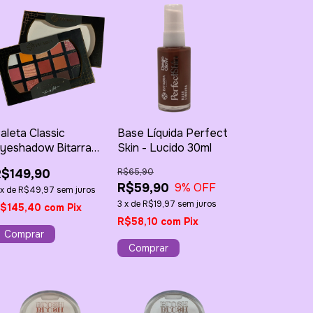
aleta Classic
Base Líquida Perfect
yeshadow Bitarra
Skin - Lucido 30ml
y Kennedy
R$149,90
R$65,90
offmann
R$59,90
9
% OFF
x
de
R$49,97
sem juros
3
x
de
R$19,97
sem juros
$145,40
com
Pix
R$58,10
com
Pix