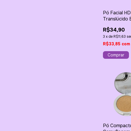
Pó Facial HD
Translúcido 
13g
R$34,90
3
x
de
R$11,63
se
R$33,85
com
Pó Compact