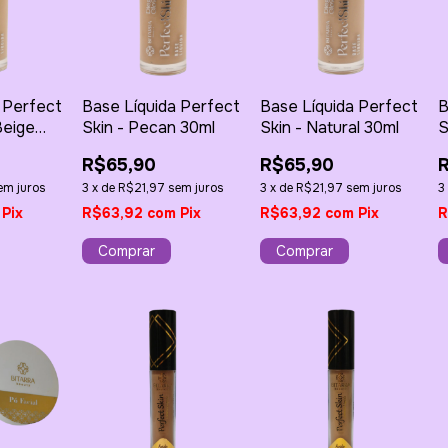
 Perfect
Base Líquida Perfect
Base Líquida Perfect
B
Beige
Skin - Pecan 30ml
Skin - Natural 30ml
S
3
R$65,90
R$65,90
em juros
3
x
de
R$21,97
sem juros
3
x
de
R$21,97
sem juros
3
Pix
R$63,92
com
Pix
R$63,92
com
Pix
R