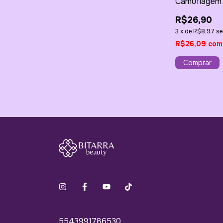
Camuflagem
Soft Beige 1
R$26,90
3
x
de
R$8,97
se
R$26,09
com
5543991786530