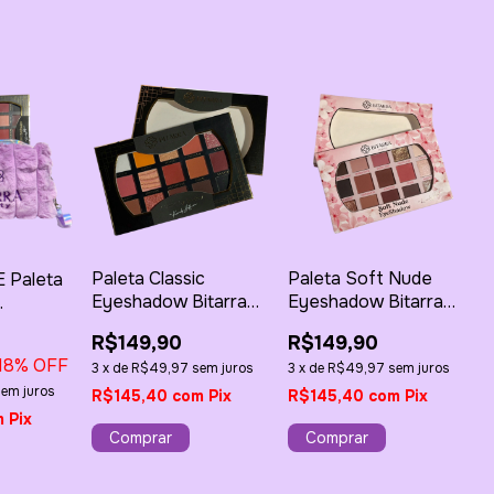
Paleta Classic
Paleta Soft Nude
E Paleta
Eyeshadow Bitarra
Eyeshadow Bitarra
by Kennedy
by Kennedy
ssic + 1 -
R$149,90
R$149,90
Hoffmann
Hoffmann
1 -
18
% OFF
3
x
de
R$49,97
sem juros
3
x
de
R$49,97
sem juros
elúcia
sem juros
R$145,40
com
Pix
R$145,40
com
Pix
m
Pix