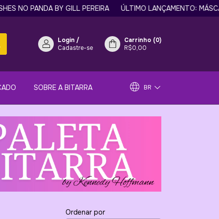
S NO PANDA BY GILL PEREIRA
ÚLTIMO LANÇAMENTO: MÁSCARA 
Login
/
Carrinho
(
0
)
Cadastre-se
R$0,00
CADO
SOBRE A BITARRA
BR
Ordenar por