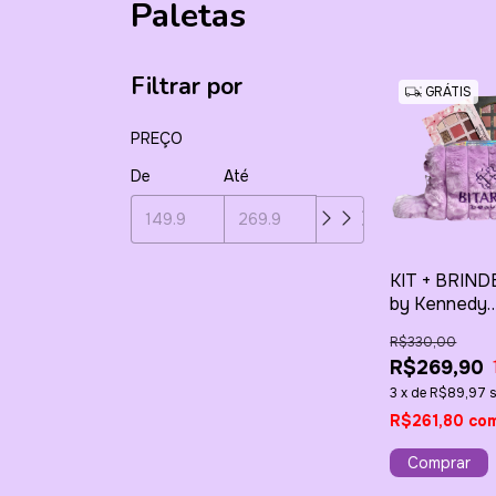
Paletas
Filtrar por
GRÁTIS
PREÇO
De
Até
KIT + BRIND
by Kennedy
Hoffmann Cla
R$330,00
Soft Nude + 
R$269,90
Necessaire P
3
x
de
R$89,97
R$261,80
co