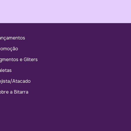
ançamentos
romoção
gmentos e Gliters
letas
jista/Atacado
bre a Bitarra