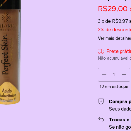
R$29,00
3
x de
R$9,97
3% de descont
Ver mais detalhe
Frete gráti
Não acumulável 
12
em estoque
Compra p
Seus dado
Trocas e
Se não go