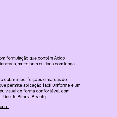
Entregas para o
com formulação que contém Ácido
 hidratada, muito bem cuidada com longa
ara cobrir imperfeições e marcas de
e permite aplicação fácil, uniforme e um
u visual de forma confortável, com
o Líquido Bitarra Beauty!
curo
.