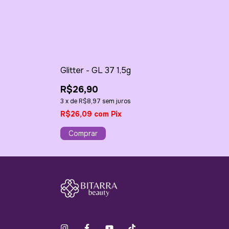
Glitter - GL 37 1,5g
R$26,90
3
x
de
R$8,97
sem juros
R$26,09
com
Pix