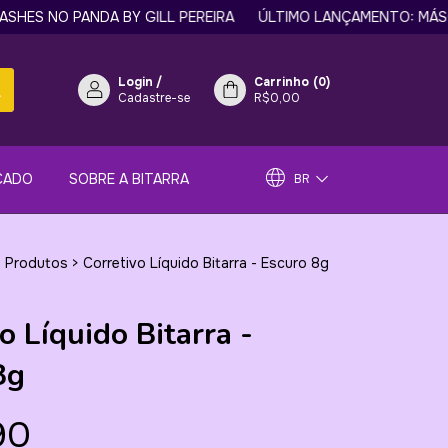
NO PANDA BY GILL PEREIRA
ÚLTIMO LANÇAMENTO: MÁSCARA D
Login
/
Carrinho
(
0
)
Cadastre-se
R$0,00
CADO
SOBRE A BITARRA
BR
 Produtos
>
Corretivo Líquido Bitarra - Escuro 8g
o Líquido Bitarra -
8g
90