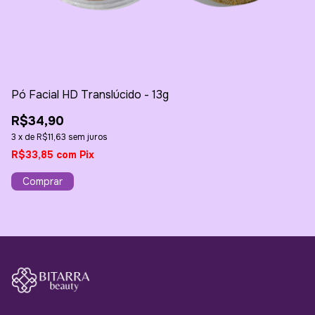
Pó Facial HD Translúcido - 13g
Gl
R$34,90
R
3
x
de
R$11,63
sem juros
3
R$33,85
com
Pix
R