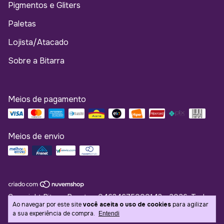
Pigmentos e Gliters
Paletas
Lojista/Atacado
Sobre a Bitarra
Meios de pagamento
Meios de envio
Copyright Bitarra Beauty - 04634675000143 - 2026. Todos
Ao navegar por este site
você aceita o uso de cookies
para agilizar
os direitos reservados.
a sua experiência de compra.
Entendi