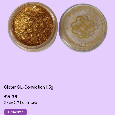
Glitter GL-Conviction 1.5g
Co
€5,38
€
3
x
de
€1,79
sin interés
3