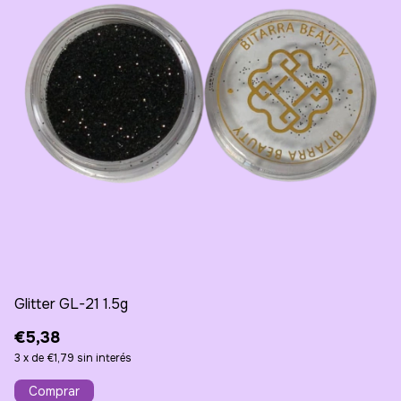
Glitter GL-21 1.5g
Gl
€5,38
€
3
x
de
€1,79
sin interés
3