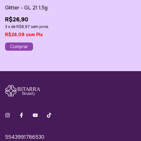
Glitter - GL 21 1,5g
Gl
R$26,90
R
3
x
de
R$8,97
sem juros
3
R$26,09
com
Pix
R
5543991786530