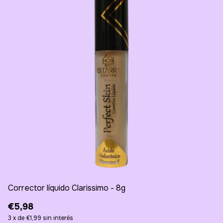
Corrector líquido Clarissimo - 8g
Gl
€5,98
€
3
x
de
€1,99
sin interés
3