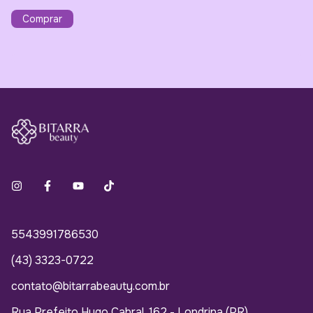
5543991786530
(43) 3323-0722
contato@bitarrabeauty.com.br
Rua Prefeito Hugo Cabral, 162 - Londrina (PR)