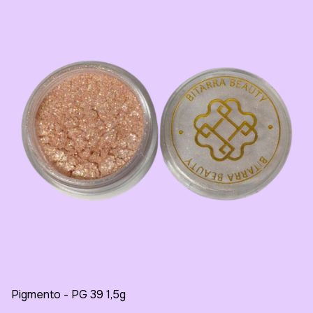
Pigmento - PG 39 1,5g
Ca
Bl