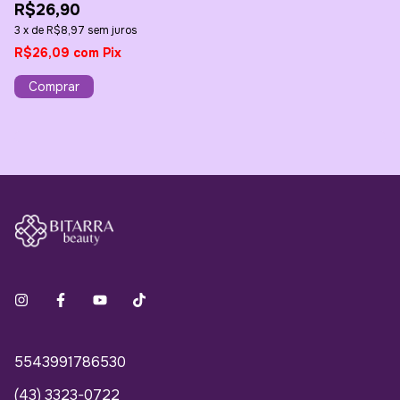
R$26,90
R
3
x
de
R$8,97
sem juros
3
R$26,09
com
Pix
R
5543991786530
(43) 3323-0722