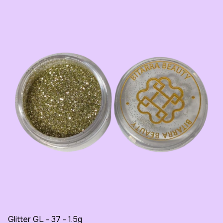
Glitter GL - 37 - 1.5g
Gl