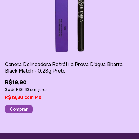
Caneta Delineadora Retrátil à Prova D'água Bitarra
Gl
Black Match - 0,28g Preto
R
R$19,90
3
3
x
de
R$6,63
sem juros
R
R$19,30
com
Pix